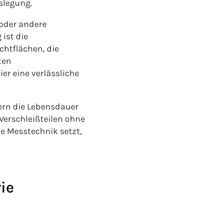
slegung.
 oder andere
ist die
htflächen, die
ten
er eine verlässliche
ern die Lebensdauer
Verschleißteilen ohne
he Messtechnik setzt,
ie