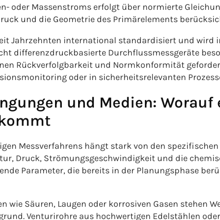
n- oder Massenstroms erfolgt über normierte Gleichun
Druck und die Geometrie des Primärelements berücksic
seit Jahrzehnten international standardisiert und wird
acht differenzdruckbasierte Durchflussmessgeräte beso
en Rückverfolgbarkeit und Normkonformität gefordert 
ionsmonitoring oder in sicherheitsrelevanten Prozess
ngungen und Medien: Worauf e
nkommt
tigen Messverfahrens hängt stark von den spezifische
ur, Druck, Strömungsgeschwindigkeit und die chemisc
dende Parameter, die bereits in der Planungsphase ber
en wie Säuren, Laugen oder korrosiven Gasen stehen W
rgrund. Venturirohre aus hochwertigen Edelstählen ode