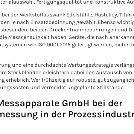
erialauswahl, Fertigungsqualität und konstruktive Au
 bei der Werkstoffauswahl: Edelstähle, Hastelloy, Titan
den je nach Einsatzbedingung gewählt. Ebenso wichtig 
insbesondere bei den Druckentnahmebohrungen und Dic
f die Messgenauigkeit haben. Geräte, die nach anerkann
ystemen wie ISO 9001:2015 gefertigt werden, bieten hi
rung und eine durchdachte Wartungsstrategie verläng
re Steckblenden erleichtern dabei den Austausch von 
 erheblich. Wer frühzeitig auf robuste, gut zugänglic
rtungskosten und vermeidet ungeplante Stillstände.
Messapparate GmbH bei der
essung in der Prozessindustr