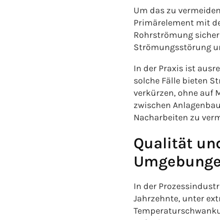
Um das zu vermeiden,
Primärelement mit def
Rohrströmung sicherst
Strömungsstörung und
In der Praxis ist aus
solche Fälle bieten S
verkürzen, ohne auf 
zwischen Anlagenbaue
Nacharbeiten zu ver
Qualität un
Umgebung
In der Prozessindust
Jahrzehnte, unter ex
Temperaturschwankung