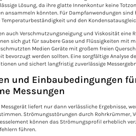
rlässige Lösung, da ihre glatte Innenkontur keine Totzo
ien ansammeln könnten. Für Dampfanwendungen sind 
e Temperaturbeständigkeit und den Kondensatausgleic
len auch Verschmutzungsneigung und Viskosität eine Ro
en sich gut für saubere Gase und Flüssigkeiten mit mo
rschmutzten Medien Geräte mit großem freien Querschn
t bevorzugt werden sollten. Eine sorgfältige Analyse 
itionen und sichert langfristig zuverlässige Messergebn
en und Einbaubedingungen fü
rme Messungen
 Messgerät liefert nur dann verlässliche Ergebnisse, we
timmen. Strömungsstörungen durch Rohrkrümmer, Ven
esselement können das Strömungsprofil erheblich ver
ehlern führen.