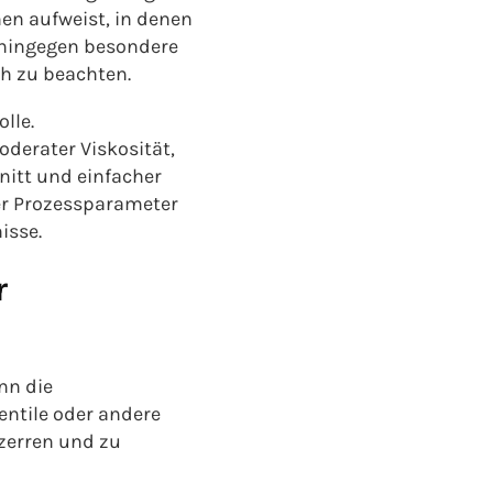
nen aufweist, in denen
hingegen besondere
h zu beachten.
lle.
derater Viskosität,
itt und einfacher
der Prozessparameter
isse.
r
nn die
tile oder andere
zerren und zu