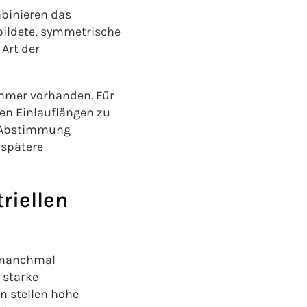
binieren das
ebildete, symmetrische
 Art der
 immer vorhanden. Für
hen Einlauflängen zu
e Abstimmung
 spätere
riellen
, manchmal
 starke
n stellen hohe