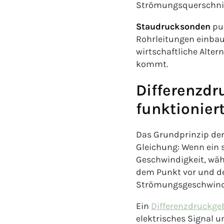
Strömungsquerschnit
Staudrucksonden
pun
Rohrleitungen einbau
wirtschaftliche Alter
kommt.
Differenzd
funktionier
Das Grundprinzip der
Gleichung: Wenn ein 
Geschwindigkeit, wäh
dem Punkt vor und de
Strömungsgeschwind
Ein
Differenzdruckge
elektrisches Signal 