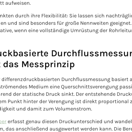
t aufweisen.
kten durch ihre Flexibilität: Sie lassen sich nachträgl
en und sind besonders für große Nennweiten geeignet. 
native, wenn eine vollständige Umrüstung der Rohrleitu
ruckbasierte Durchflussmessu
t das Messprinzip
 differenzdruckbasierten Durchflussmessung basiert au
strömendes Medium eine Querschnittsverengung passier
rend der statische Druck sinkt. Der entstehende Druc
m Punkt hinter der Verengung ist direkt proportional
igkeit und damit zum Volumenstrom.
ber
erfasst genau diesen Druckunterschied und wandelt
um, das anschließend ausgewertet werden kann. Die Be