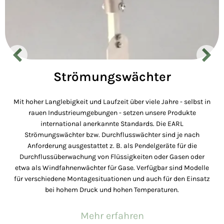
Druck, Temperatur- und
Strömungswächter
Feuchtemessung
Mit hoher Langlebigkeit und Laufzeit über viele Jahre - selbst in
rauen Industrieumgebungen - setzen unsere Produkte
Für kleine und kleinste Drücke und Differenzdrücke fertigen wir
international anerkannte Standards. Die EARL
seit fast 100 Jahren U-Rohr-Manometer und Schrägrohr-
Strömungswächter bzw. Durchflusswächter sind je nach
Manometer. Im Ofenbau und in der Lüftungstechnik werden
Anforderung ausgestattet z. B. als Pendelgeräte für die
unsere Flüssigkeitsmanometer als kostengünstige und
Durchflussüberwachung von Flüssigkeiten oder Gasen oder
einfache Anzeiger eingesetzt. Sonderausführungen mit
etwa als Windfahnenwächter für Gase. Verfügbar sind Modelle
Kontakten sind ebenfalls lieferbar.
für verschiedene Montagesituationen und auch für den Einsatz
bei hohem Druck und hohen Temperaturen.
Mehr erfahren
Mehr erfahren