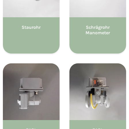
Staurohr
Schrägrohr
Manometer