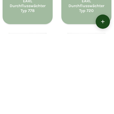
EARL
EARL
Durchflusswächter
Durchflusswächter
Typ 778
Typ 720
Staudrucksonden
Keil-
Durchflussmesser